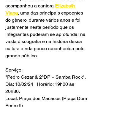
acompanhou a cantora 
Elizabeth 
Viana
, uma das principais expoentes 
do gênero, durante vários anos e foi 
justamente neste período que os 
integrantes puderam se aprofundar na 
vasta discografia e na história dessa 
cultura ainda pouco reconhecida pelo 
grande público. 
Serviço:
"Pedro Cezar & 2ºDP – Samba Rock".
Dia: 10/02/24 | Horário: 19h00 às 
20h30.
Local: Praça dos Macacos (Praça Dom 
Pedro II).
Classificação livre.
Entrada gratuita.
Informações: (35) 3697-2300