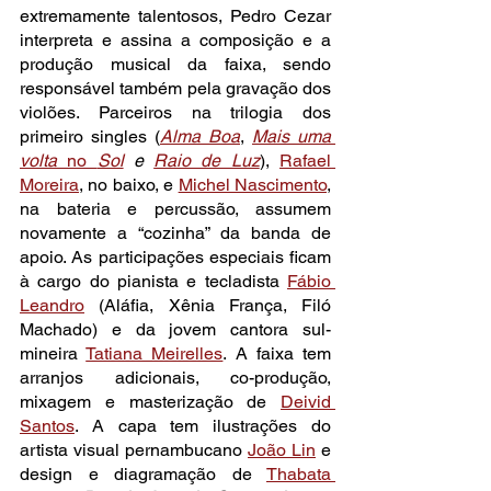
extremamente talentosos, Pedro Cezar 
interpreta e assina a composição e a 
produção musical da faixa, sendo 
responsável também pela gravação dos 
violões. Parceiros na trilogia dos 
primeiro singles (
Alma Boa
, 
Mais uma 
volta
 no 
Sol
 e 
Raio de Luz
), 
Rafael 
Moreira
, no baixo, e 
Michel Nascimento
, 
na bateria e percussão, assumem 
novamente a “cozinha” da banda de 
apoio. As participações especiais ficam 
à cargo do pianista e tecladista 
Fábio 
Leandro
 (Aláfia, Xênia França, Filó 
Machado) e da jovem cantora sul-
mineira 
Tatiana Meirelles
. A faixa tem 
arranjos adicionais, co-produção, 
mixagem e masterização de 
Deivid 
Santos
. A capa tem ilustrações do 
artista visual pernambucano 
João Lin
 e 
design e diagramação de 
Thabata 