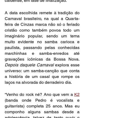
caldense, em fase de finalização. 
A data escolhida remete à tradição do 
Carnaval brasileiro, na qual a Quarta-
feira de Cinzas marca não só o feriado 
cristão como também povoa todo um 
imaginário popular, sendo um tema 
muito evidente no samba carioca e 
paulista, passando pelas conhecidas 
marchinhas e samba-enredos até 
gravações icônicas da Bossa Nova. 
Depois daquele Carnaval
 explora esse 
universo: um samba-canção que conta 
a história de um casal que rompe os 
laços na alvorada do derradeiro dia.
“Venho do rock né? Ano que vem a 
K2
(banda onde Pedro é vocalista e 
guitarrista) completa 25 anos. Mas eu 
componho alguns sambas desde a 
adolescência, talvez de tanto ouvir o 