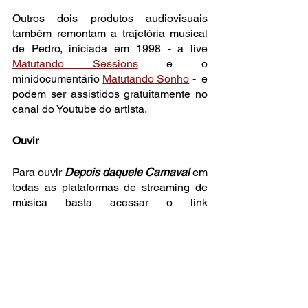
Outros dois produtos audiovisuais 
também remontam a trajetória musical 
de Pedro, iniciada em 1998 - a live 
Matutando Sessions
 e o 
minidocumentário 
Matutando Sonho
 -  e 
podem ser assistidos gratuitamente no 
canal do Youtube do artista.
Ouvir
Para ouvir 
Depois daquele Carnaval
 em 
todas as plataformas de streaming de 
música basta acessar o link 
https://ditto.fm/depois-daquele-carnaval
. 
O
 lyric video
 também está disponível no 
canal 
youtube.com/pedrocezar
.