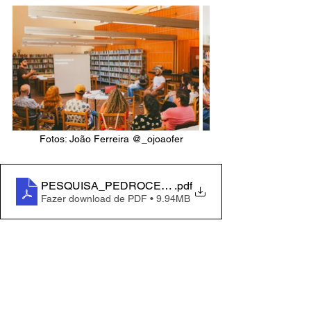
Fotos: João Ferreira @_ojoaofer
PESQUISA_PEDROCEZAR_SMC_Pocos_de_Calda
.pdf
Fazer download de PDF • 9.94MB
Sobre o autor
Pedro Cezar é músico, bacharel em 